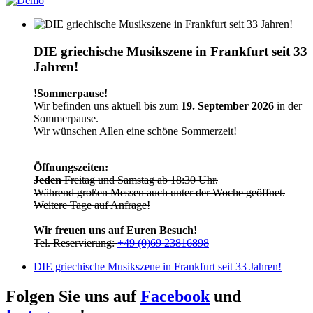
DIE griechische Musikszene in Frankfurt seit 33
Jahren!
!Sommerpause!
Wir befinden uns aktuell bis zum
19. September 2026
in der
Sommerpause.
Wir wünschen Allen eine schöne Sommerzeit!
Öffnungszeiten:
Jeden
Freitag und Samstag ab 18:30 Uhr.
Während großen Messen auch unter der Woche geöffnet.
Weitere Tage auf Anfrage!
Wir freuen uns auf Euren Besuch!
Tel. Reservierung:
+49 (0)69 23816898
DIE griechische Musikszene in Frankfurt seit 33 Jahren!
Folgen Sie uns auf
Facebook
und